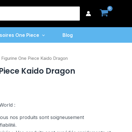
One
earch
Piece
or:
Kaido
Dragon
soires One Piece
Blog
 Figurine One Piece Kaido Dragon
 Piece Kaido Dragon
World :
us nos produits sont soigneusement
abilité.