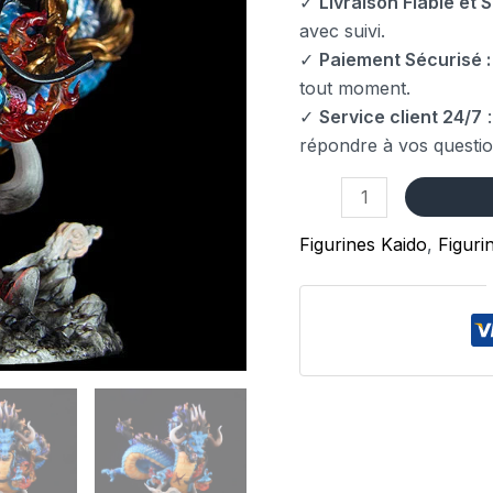
✓
Livraison Fiable et S
avec suivi.
✓
Paiement Sécurisé :
tout moment.
✓
Service client 24/7
:
répondre à vos questio
Figurines Kaido
,
Figuri