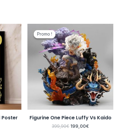
Le
Le
prix
prix
Promo !
Promo !
initial
actuel
était :
est :
399,90€.
199,00€.
 Poster
Figurine One Piece Luffy Vs Kaido
399,90
€
199,00
€