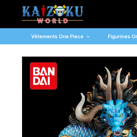
Aller
au
contenu
Vêtements One Piece
Figurines O