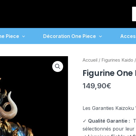
S
f
ne Piece
Décoration One Piece
Acces
quantité
Accueil
/
Figurines Kaido
/
de
Figurine One
Figurine
One
149,90
€
Piece
Kaido
Dragon
Les Garanties Kaizoku 
✓
Qualité Garantie :
To
sélectionnés pour leur fi