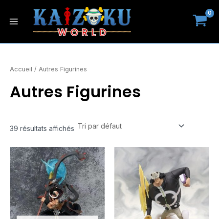
Aller
Main
au
Menu
contenu
Accueil
/ Autres Figurines
Autres Figurines
39 résultats affichés