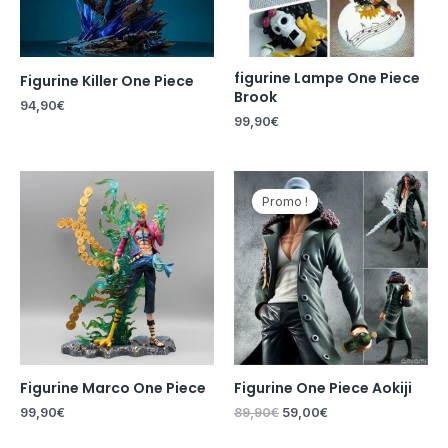
figurine Lampe One Piece
Figurine Killer One Piece
Brook
94,90
€
99,90
€
Le
Le
prix
prix
Promo !
initial
actuel
était :
est :
89,90€.
59,00€.
Figurine Marco One Piece
Figurine One Piece Aokiji
99,90
€
89,90
€
59,00
€