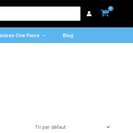
earch
or:
soires One Piece
Blog