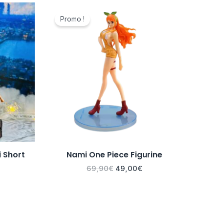
Le
Le
prix
prix
Promo !
initial
actuel
était :
est :
69,90€.
49,00€.
i Short
Nami One Piece Figurine
69,90
€
49,00
€