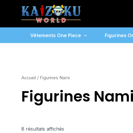
Aller
au
contenu
Vêtements One Piece
Figurines O
Accueil
/ Figurines Nami
Figurines Nam
8 résultats affichés