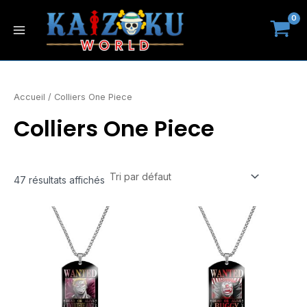
Aller
Main
au
Menu
contenu
Accueil
/ Colliers One Piece
Colliers One Piece
47 résultats affichés