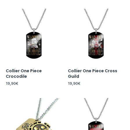
Collier One Piece
Collier One Piece Cross
Crocodile
Guild
19,90
€
19,90
€