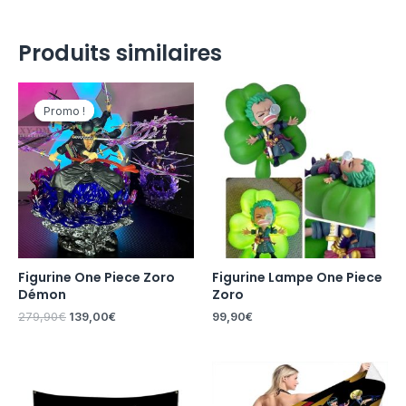
Produits similaires
Le
Le
prix
prix
Promo !
Promo !
initial
actuel
était :
est :
279,90€.
139,00€.
Figurine One Piece Zoro
Figurine Lampe One Piece
Démon
Zoro
279,90
€
139,00
€
99,90
€
Plage
de
prix :