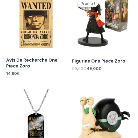
prix
prix
Promo !
Promo !
initial
actuel
était :
est :
59,90€.
49,00€.
Avis De Recherche One
Figurine One Piece Zoro
Piece Zoro
59,90
€
49,00
€
14,90
€