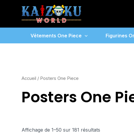
Aller
au
contenu
Vêtements One Piece
Figurines O
Accueil
/ Posters One Piece
Posters One Pi
Affichage de 1–50 sur 181 résultats