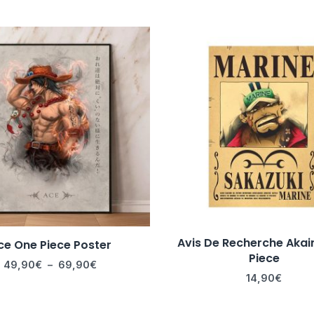
Plage
de
prix :
49,90€
à
69,90€
Avis De Recherche Akai
ce One Piece Poster
Piece
49,90
€
–
69,90
€
14,90
€