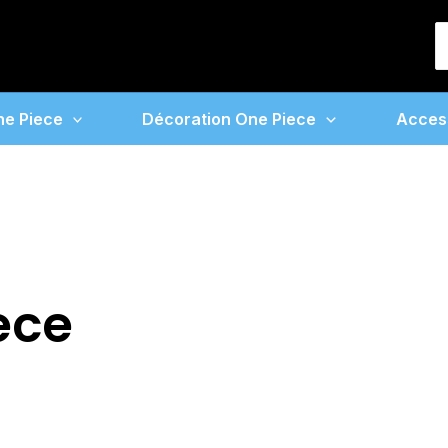
S
f
ne Piece
Décoration One Piece
Acces
ece