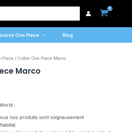
One
earch
Piece
or:
Marco
soires One Piece
Blog
e Piece
/ Collier One Piece Marco
Piece Marco
World :
us nos produits sont soigneusement
abilité.