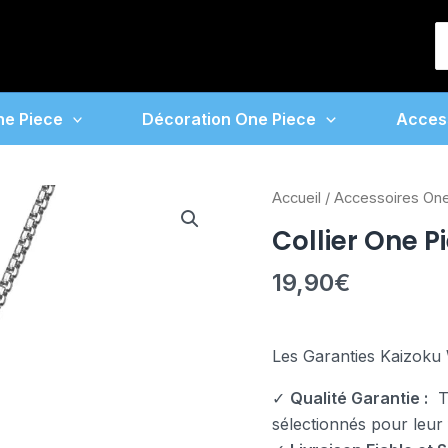
S
f
ne Piece
Décoration One Piece
Acces
quantité
Accueil
/
Accessoires On
de
Collier One 
Collier
One
19,90
€
Piece
Marco
Les Garanties Kaizoku 
✓
Qualité Garantie :
To
sélectionnés pour leur fi