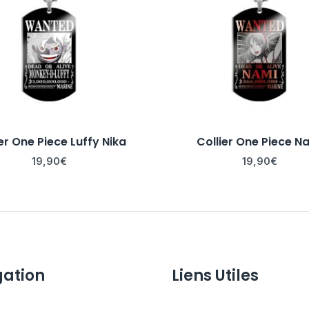
er One Piece Luffy Nika
Collier One Piece N
19,90
€
19,90
€
gation
Liens Utiles