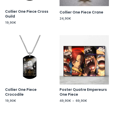
Collier One Piece Cross
Collier One Piece Crane
Guild
24,90
€
19,90
€
Plage
de
prix :
49,90€
à
69,90€
Collier One Piece
Poster Quatre Empereurs
Crocodile
One Piece
19,90
€
49,90
€
–
69,90
€