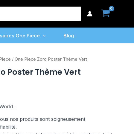
earch
or:
soires One Piece
Blog
Piece
/ One Piece Zoro Poster Thème Vert
ro Poster Thème Vert
World :
us nos produits sont soigneusement
abilité.