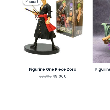
Promo !
Promo !
initial
actuel
était :
est :
59,90€.
49,00€.
Figurine One Piece Zoro
Figurin
59,90
€
49,00
€