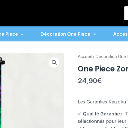
S
f
ne Piece
Décoration One Piece
Acces
quantité
Accueil
/
Décoration One 
de
One Piece Zo
One
Piece
24,90
€
Zoro
Poster
Thème
Les Garanties Kaizoku 
Vert
✓
Qualité Garantie :
To
sélectionnés pour leur fi