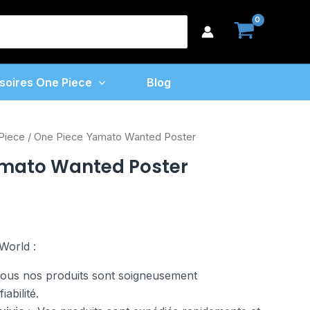
Piece
earch
Yamato
or:
Wanted
Poster
soires One Piece
Blog
Piece
/ One Piece Yamato Wanted Poster
amato Wanted Poster
World :
us nos produits sont soigneusement
abilité.