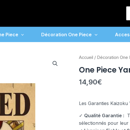
S
f
ne Piece
Décoration One Piece
Acces
quantité
Accueil
/
Décoration One 
de
One Piece Y
One
Piece
14,90
€
Yamato
Wanted
Poster
Les Garanties Kaizoku 
✓
Qualité Garantie :
To
sélectionnés pour leur fi