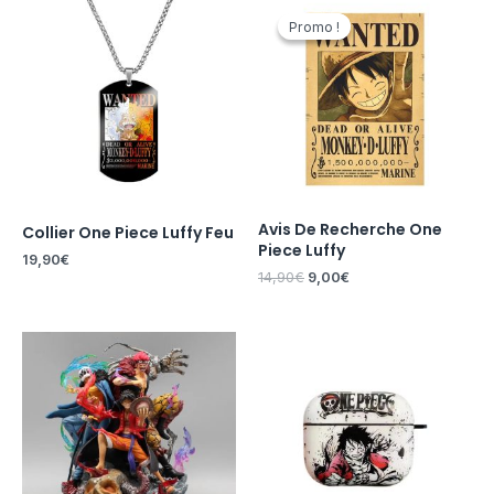
prix
prix
Promo !
Promo !
initial
actuel
était :
est :
14,90€.
9,00€.
Avis De Recherche One
Collier One Piece Luffy Feu
Piece Luffy
19,90
€
14,90
€
9,00
€