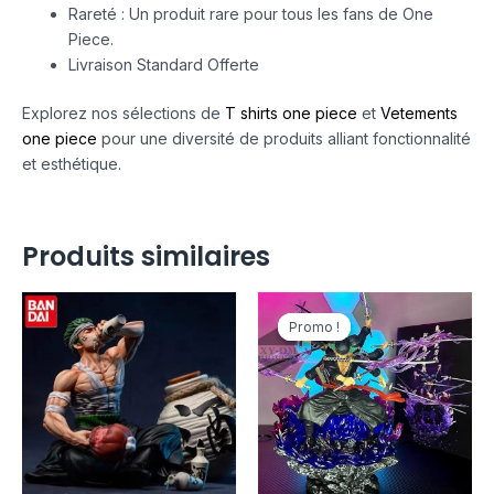
Rareté : Un produit rare pour tous les fans de One
Piece.
Livraison Standard Offerte
Explorez nos sélections de
T shirts one piece
et
Vetements
one piece
pour une diversité de produits alliant fonctionnalité
et esthétique.
Produits similaires
Le
Le
prix
prix
Promo !
Promo !
initial
actuel
était :
est :
279,90€.
139,00€.