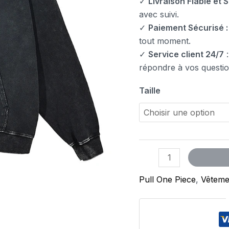
✓
Livraison Fiable et S
avec suivi.
✓
Paiement Sécurisé :
tout moment.
✓
Service client 24/7
:
répondre à vos questio
Taille
Pull One Piece
,
Vêteme