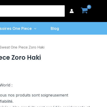
earch
or:
soires One Piece
Blog
Sweat One Piece Zoro Haki
ece Zoro Haki
World :
us nos produits sont soigneusement
abilité.