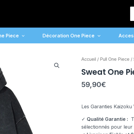
S
f
ne Piece
Décoration One Piece
Acces
quantité
Accueil
/
Pull One Piece
/ 
de
Sweat One Pi
Sweat
One
59,90
€
Piece
Zoro
Haki
Les Garanties Kaizoku 
✓
Qualité Garantie :
To
sélectionnés pour leur fi