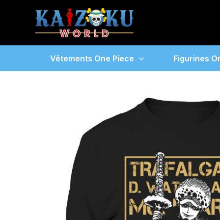
Aller
au
contenu
Vêtements One Piece
Figurines O