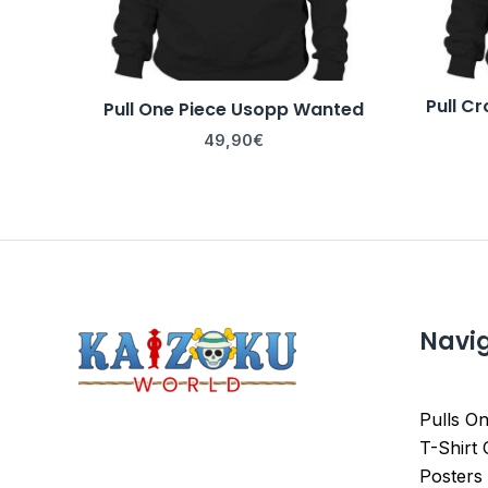
Pull C
Pull One Piece Usopp Wanted
49,90
€
Navi
Pulls On
T-Shirt
Posters