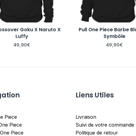
rossover Goku X Naruto X
Pull One Piece Barbe B
Luffy
Symbôle
49,90
€
49,90
€
gation
Liens Utiles
e Piece
Livraison
 One Piece
Suivi de votre commande
 One Piece
Politique de retour