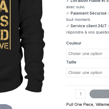
✓
Livraison Fiable et S
avec suivi.
✓
Paiement Sécurisé :
tout moment.
✓
Service client 24/7
:
répondre à vos questio
Couleur
Taille
Pull One Piece
,
Vêteme