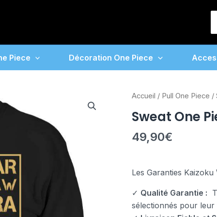
S
f
ne Piece
Décoration One Piece
Acces
quantité
Accueil
/
Pull One Piece
/
de
Sweat One Pi
Sweat
One
49,90
€
Piece
Trafalgar
Law
Les Garanties Kaizoku 
Wanted
✓
Qualité Garantie :
To
sélectionnés pour leur fi