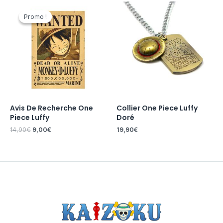
Le
Le
prix
prix
Promo !
Promo !
initial
actuel
était :
est :
14,90€.
9,00€.
Avis De Recherche One
Collier One Piece Luffy
Piece Luffy
Doré
14,90
€
9,00
€
19,90
€