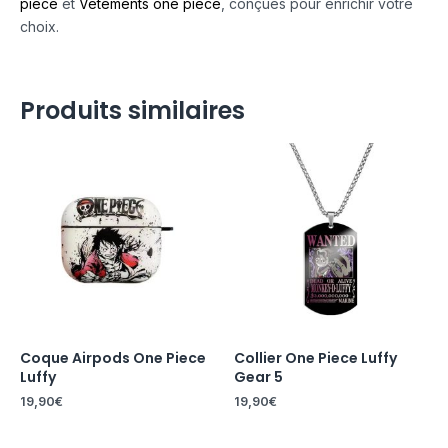
piece
et
Vetements one piece
, conçues pour enrichir votre
choix.
Produits similaires
Coque Airpods One Piece
Collier One Piece Luffy
Luffy
Gear 5
19,90
€
19,90
€