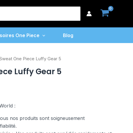
earch
or:
soires One Piece
Blog
Sweat One Piece Luffy Gear 5
ece Luffy Gear 5
World :
us nos produits sont soigneusement
abilité.