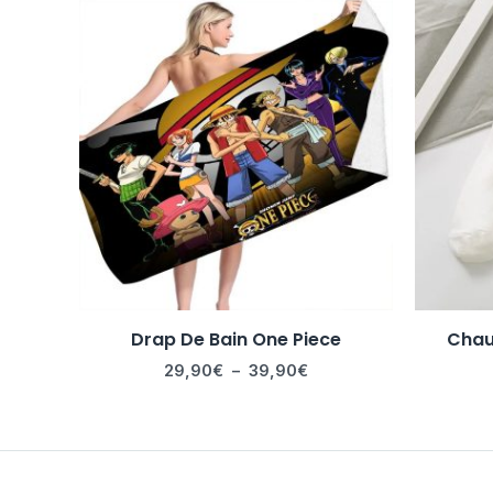
Plage
de
prix :
29,90€
à
39,90€
Drap De Bain One Piece
Chau
29,90
€
–
39,90
€