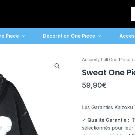
S
f
ne Piece
Décoration One Piece
Acces
quantité
Accueil
/
Pull One Piece
/ 
de
Sweat One Pi
Sweat
One
59,90
€
Piece
Luffy
Gear
Les Garanties Kaizoku 
5
✓
Qualité Garantie :
To
sélectionnés pour leur fi