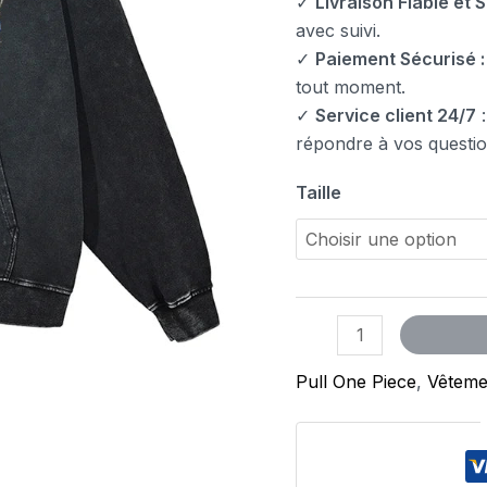
✓
Livraison Fiable et S
avec suivi.
✓
Paiement Sécurisé :
tout moment.
✓
Service client 24/7
:
répondre à vos questio
Taille
Pull One Piece
,
Vêteme