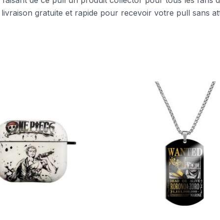
e, faisant de ce pull un produit collector pour tous les fans
 livraison gratuite et rapide pour recevoir votre pull sans at