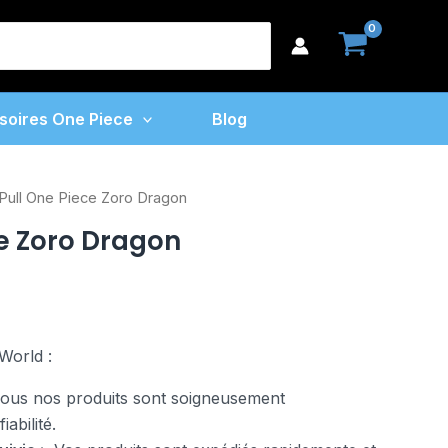
earch
or:
soires One Piece
Blog
Pull One Piece Zoro Dragon
ce Zoro Dragon
World :
us nos produits sont soigneusement
abilité.