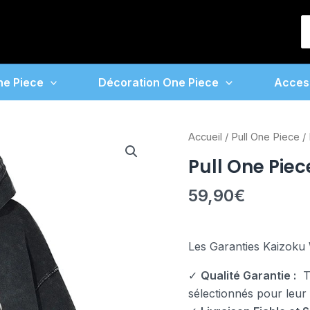
S
f
ne Piece
Décoration One Piece
Acces
quantité
Accueil
/
Pull One Piece
/ 
de
Pull One Pie
Pull
One
59,90
€
Piece
Zoro
Dragon
Les Garanties Kaizoku 
✓
Qualité Garantie :
To
sélectionnés pour leur fi