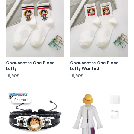
Chaussette One Piece
Chaussette One Piece
Luffy
Luffy Wanted
19,90
€
19,90
€
Le
Le
prix
prix
Promo !
Promo !
initial
actuel
était :
est :
29,90€.
19,00€.