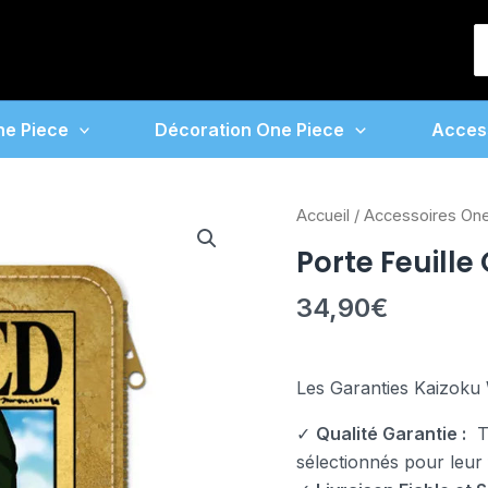
S
f
ne Piece
Décoration One Piece
Acces
quantité
Accueil
/
Accessoires On
de
Porte Feuille
Porte
Feuille
34,90
€
One
Piece
Zoro
Les Garanties Kaizoku 
✓
Qualité Garantie :
To
sélectionnés pour leur fi