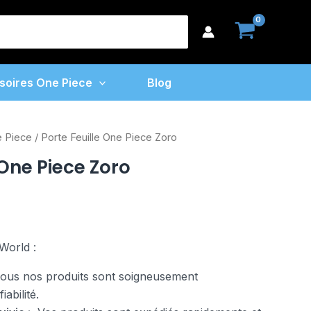
Feuille
earch
One
or:
Piece
Zoro
soires One Piece
Blog
e Piece
/ Porte Feuille One Piece Zoro
 One Piece Zoro
World :
us nos produits sont soigneusement
abilité.