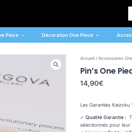
S
f
ne Piece
Décoration One Piece
Acces
quantité
Accueil
/
Accessoires On
de
Pin’s One Pi
Pin’s
One
14,90
€
Piece
Chapeau
Luffy
Les Garanties Kaizoku 
✓
Qualité Garantie :
To
sélectionnés pour leur fi