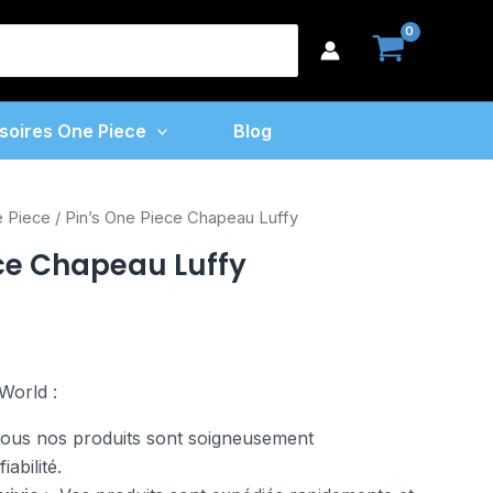
One
earch
Piece
or:
Chapeau
Luffy
soires One Piece
Blog
e Piece
/ Pin’s One Piece Chapeau Luffy
ece Chapeau Luffy
World :
us nos produits sont soigneusement
abilité.