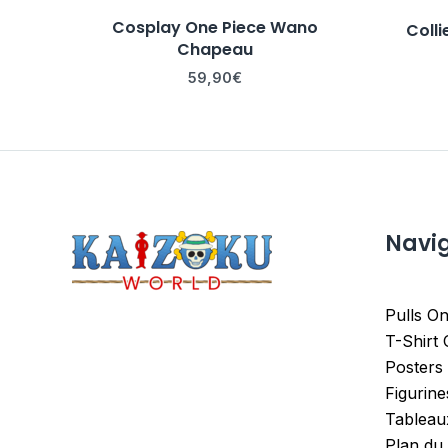
Cosplay One Piece Wano
Colli
Chapeau
59,90
€
Navi
Pulls On
T-Shirt
Posters
Figurin
Tableau
Plan du 