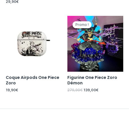
29,90
€
Le
Le
prix
prix
Promo !
Promo !
initial
actuel
était :
est :
279,90€.
139,00€.
Coque Airpods One Piece
Figurine One Piece Zoro
Zoro
Démon
19,90
€
279,90
€
139,00
€