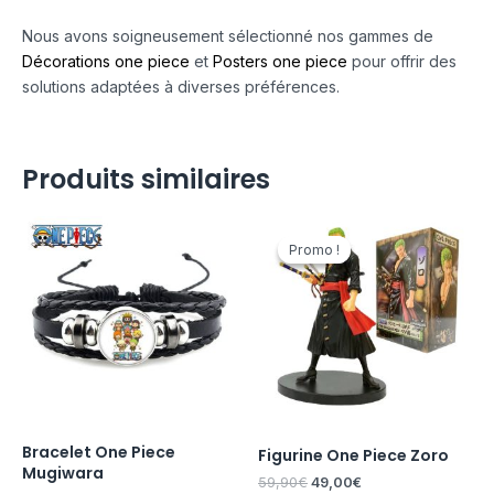
Nous avons soigneusement sélectionné nos gammes de
Décorations one piece
et
Posters one piece
pour offrir des
solutions adaptées à diverses préférences.
Produits similaires
Le
Le
prix
prix
Promo !
Promo !
initial
actuel
était :
est :
59,90€.
49,00€.
Bracelet One Piece
Figurine One Piece Zoro
Mugiwara
59,90
€
49,00
€