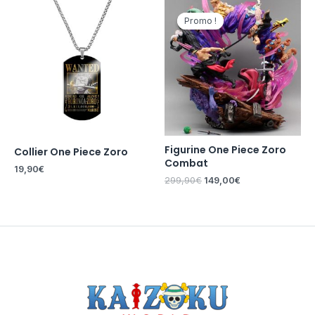
Le
Le
prix
prix
Promo !
Promo !
initial
actuel
était :
est :
299,90€.
149,00€.
Figurine One Piece Zoro
Collier One Piece Zoro
Combat
19,90
€
299,90
€
149,00
€