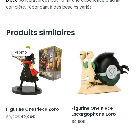
complète, répondant à des besoins variés.
Produits similaires
Le
Le
prix
prix
Promo !
Promo !
initial
actuel
était :
est :
59,90€.
49,00€.
Figurine One Piece
Figurine One Piece Zoro
Escargophone Zoro
59,90
€
49,00
€
34,90
€