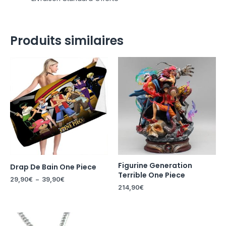
Produits similaires
Plage
de
prix :
29,90€
à
39,90€
Figurine Generation
Drap De Bain One Piece
Terrible One Piece
29,90
€
–
39,90
€
214,90
€