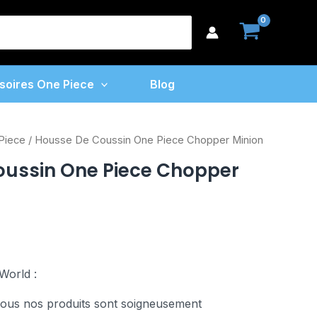
De
earch
Coussin
or:
One
Piece
soires One Piece
Blog
Chopper
Minion
Piece
/ Housse De Coussin One Piece Chopper Minion
oussin One Piece Chopper
World :
us nos produits sont soigneusement