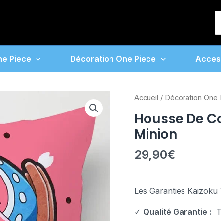
S
f
ne Piece
Décoration One Piece
Acces
quantité
Accueil
/
Décoration One 
de
Housse De C
Housse
Minion
De
Coussin
29,90
€
One
Piece
Chopper
Les Garanties Kaizoku 
Minion
✓
Qualité Garantie :
To