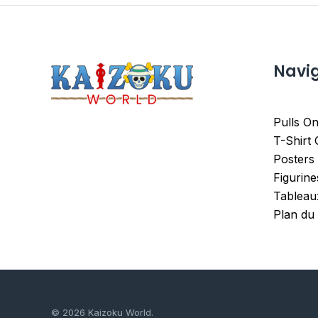
Navi
Pulls On
T-Shirt
Posters
Figurin
Tableau
Plan du 
© 2026 Kaizoku World.