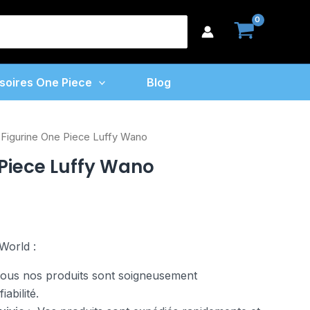
One
earch
Piece
or:
Luffy
Wano
soires One Piece
Blog
 Figurine One Piece Luffy Wano
 Piece Luffy Wano
World :
us nos produits sont soigneusement
abilité.