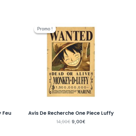
Le
Le
prix
prix
Promo !
Promo !
initial
actuel
était :
est :
14,90€.
9,00€.
y Feu
Avis De Recherche One Piece Luffy
14,90
€
9,00
€