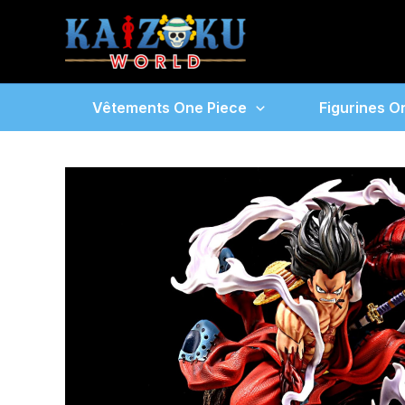
Aller
au
contenu
Vêtements One Piece
Figurines O