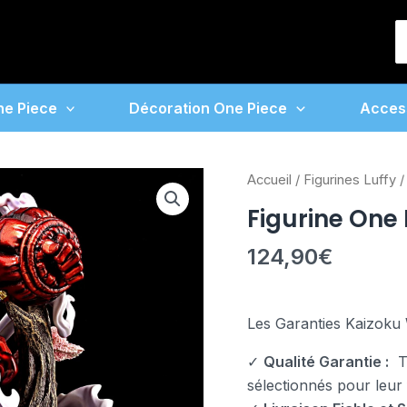
S
f
ne Piece
Décoration One Piece
Acces
quantité
Accueil
/
Figurines Luffy
/
de
Figurine One
Figurine
One
124,90
€
Piece
Luffy
Wano
Les Garanties Kaizoku 
✓
Qualité Garantie :
To
sélectionnés pour leur fi