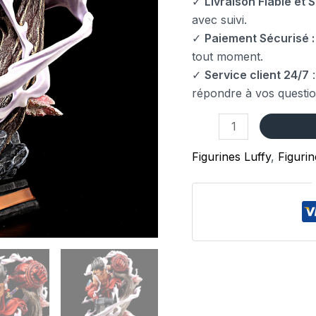
✓
Livraison Fiable et S
avec suivi.
✓
Paiement Sécurisé :
tout moment.
✓
Service client 24/7
:
répondre à vos questio
Figurines Luffy
,
Figuri