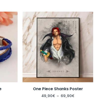
Plage
de
prix :
49,90€
à
69,90€
e
One Piece Shanks Poster
49,90
€
–
69,90
€