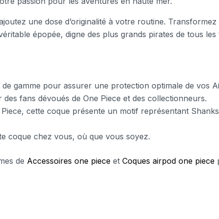
otre passion pour les aventures en haute mer.
outez une dose d’originalité à votre routine. Transformez
 véritable épopée, digne des plus grands pirates de tous les
t de gamme pour assurer une protection optimale de vos A
r des fans dévoués de One Piece et des collectionneurs.
e Piece, cette coque présente un motif représentant Shank
ette coque chez vous, où que vous soyez.
mmes de
Accessoires one piece
et
Coques airpod one piece
p