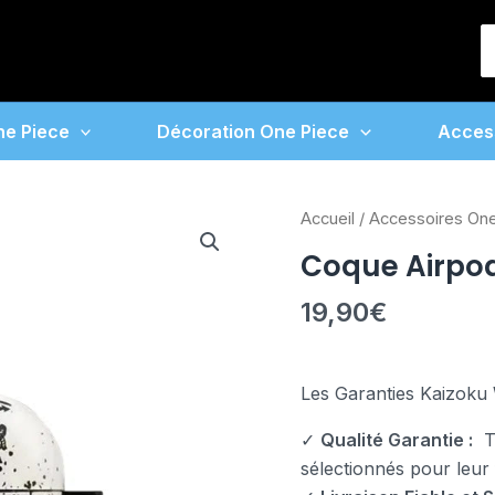
S
f
ne Piece
Décoration One Piece
Acces
quantité
Accueil
/
Accessoires On
de
Coque Airpod
Coque
Airpods
19,90
€
One
Piece
Shanks
Les Garanties Kaizoku 
✓
Qualité Garantie :
To
sélectionnés pour leur fi