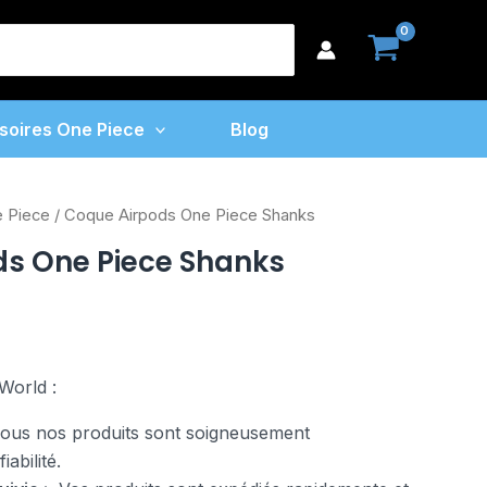
earch
or:
soires One Piece
Blog
e Piece
/ Coque Airpods One Piece Shanks
s One Piece Shanks
World :
us nos produits sont soigneusement
abilité.