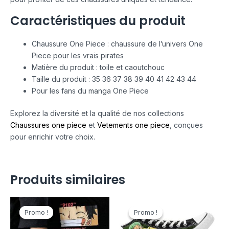
Caractéristiques du produit
Chaussure One Piece : chaussure de l’univers One
Piece pour les vrais pirates
Matière du produit : toile et caoutchouc
Taille du produit : 35 36 37 38 39 40 41 42 43 44
Pour les fans du manga One Piece
Explorez la diversité et la qualité de nos collections
Chaussures one piece
et
Vetements one piece
, conçues
pour enrichir votre choix.
Produits similaires
Le
Le
Le
Le
prix
prix
prix
prix
Promo !
Promo !
Promo !
Promo !
initial
actuel
initial
actuel
était :
est :
était :
est :