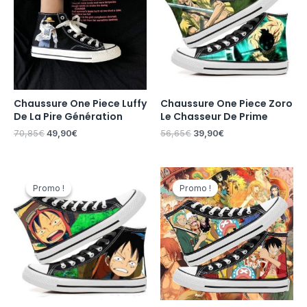
70,85€.
49,90€.
56,65€.
39,90€.
Chaussure One Piece Luffy
Chaussure One Piece Zoro
De La Pire Génération
Le Chasseur De Prime
70,85
€
49,90
€
56,65
€
39,90
€
Le
Le
Le
Le
prix
prix
prix
prix
Promo !
Promo !
Promo !
Promo !
initial
actuel
initial
actuel
était :
est :
était :
est :
56,65€.
39,90€.
56,65€.
39,90€.