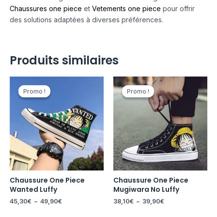
Chaussures one piece
et
Vetements one piece
pour offrir
des solutions adaptées à diverses préférences.
Produits similaires
Plage
Plage
de
de
Promo !
Promo !
Promo !
Promo !
prix :
prix :
45,30€
38,10€
à
à
49,90€
39,90€
Chaussure One Piece
Chaussure One Piece
Wanted Luffy
Mugiwara No Luffy
45,30
€
–
49,90
€
38,10
€
–
39,90
€