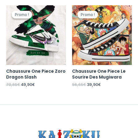
Le
Le
Le
Le
prix
prix
prix
prix
Promo !
Promo !
Promo !
Promo !
initial
actuel
initial
actuel
était :
est :
était :
est :
70,85€.
49,90€.
56,65€.
39,90€.
Chaussure One Piece Zoro
Chaussure One Piece Le
Dragon Slash
Sourire Des Mugiwara
70,85
€
49,90
€
56,65
€
39,90
€