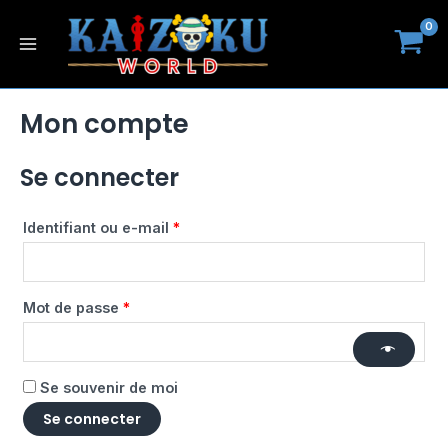
Aller
Main
Obligatoire
Obligatoire
au
Menu
contenu
Mon compte
Se connecter
Identifiant ou e-mail
*
Mot de passe
*
Se souvenir de moi
Se connecter